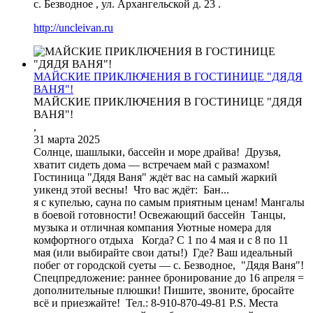
с. Безводное
,
ул. Архангельской д. 23
.
http://uncleivan.ru
МАЙСКИЕ ПРИКЛЮЧЕНИЯ В ГОСТИНИЦЕ "ДЯДЯ
ВАНЯ"!
МАЙСКИЕ ПРИКЛЮЧЕНИЯ В ГОСТИНИЦЕ "ДЯДЯ
ВАНЯ"!
,
31 марта 2025
Солнце, шашлыки, бассейн и море драйва! Друзья,
хватит сидеть дома — встречаем май с размахом!
Гостиница "Дядя Ваня" ждёт вас на самый жаркий
уикенд этой весны! Что вас ждёт: Бан...
я с купелью, сауна по самым приятным ценам! Мангалы
в боевой готовности! Освежающий бассейн Танцы,
музыка и отличная компания Уютные номера для
комфортного отдыха Когда? С 1 по 4 мая и с 8 по 11
мая (или выбирайте свои даты!) Где? Ваш идеальный
побег от городской суеты — с. Безводное, "Дядя Ваня"!
Спецпредложение: раннее бронирование до 16 апреля =
дополнительные плюшки! Пишите, звоните, бросайте
всё и приезжайте! Тел.: 8-910-870-49-81 P.S. Места