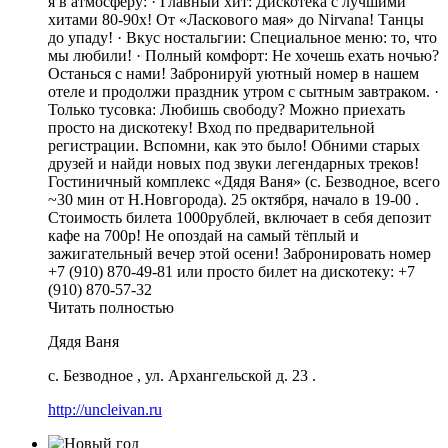
я в атмосферу: · Главный хит: Дискотека с лучшими
хитами 80-90х! От «Ласкового мая» до Nirvana! Танцы
до упаду! · Вкус ностальгии: Специальное меню: то, что
мы любили! · Полный комфорт: Не хочешь ехать ночью?
Останься с нами! Забронируй уютный номер в нашем
отеле и продолжи праздник утром с сытным завтраком. ·
Только тусовка: Любишь свободу? Можно приехать
просто на дискотеку! Вход по предварительной
регистрации. Вспомни, как это было! Обними старых
друзей и найди новых под звуки легендарных треков!
Гостиничный комплекс «Дядя Ваня» (с. Безводное, всего
~30 мин от Н.Новгорода). 25 октября, начало в 19-00 .
Стоимость билета 1000рублей, включает в себя депозит
кафе на 700р! Не опоздай на самый тёплый и
зажигательный вечер этой осени! Забронировать номер
+7 (910) 870-49-81 или просто билет на дискотеку: +7
(910) 870-57-32
Читать полностью
Дядя Ваня
с. Безводное
,
ул. Архангельской д. 23
.
http://uncleivan.ru