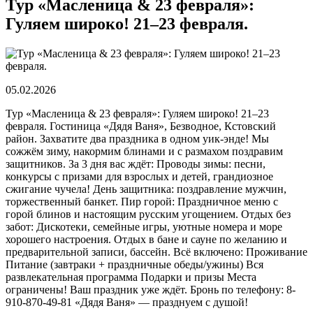
Тур «Масленица & 23 февраля»:
Гуляем широко! 21–23 февраля.
05.02.2026
Тур «Масленица & 23 февраля»: Гуляем широко! 21–23
февраля. Гостиница «Дядя Ваня», Безводное, Кстовский
район. Захватите два праздника в одном уик-энде! Мы
сожжём зиму, накормим блинами и с размахом поздравим
защитников. За 3 дня вас ждёт: Проводы зимы: песни,
конкурсы с призами для взрослых и детей, грандиозное
сжигание чучела! День защитника: поздравление мужчин,
торжественный банкет. Пир горой: Праздничное меню с
горой блинов и настоящим русским угощением. Отдых без
забот: Дискотеки, семейные игры, уютные номера и море
хорошего настроения. Отдых в бане и сауне по желанию и
предварительной записи, бассейн. Всё включено: Проживание
Питание (завтраки + праздничные обеды/ужины) Вся
развлекательная программа Подарки и призы Места
ограничены! Ваш праздник уже ждёт. Бронь по телефону: 8-
910-870-49-81 «Дядя Ваня» — празднуем с душой!