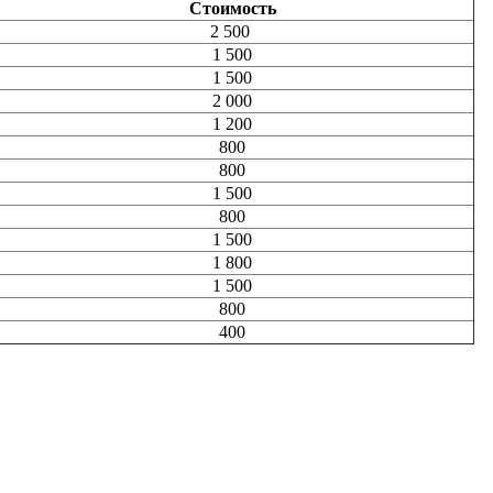
Стоимость
2 500
1 500
1 500
2 000
1 200
800
800
1 500
800
1 500
1 800
1 500
800
400